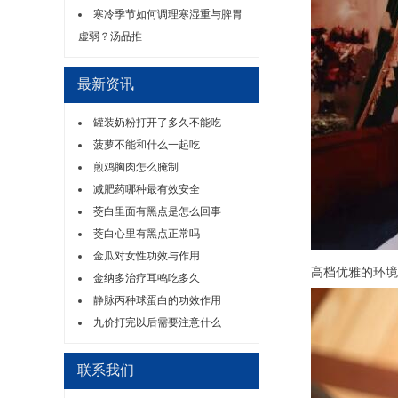
寒冷季节如何调理寒湿重与脾胃
虚弱？汤品推
最新资讯
罐装奶粉打开了多久不能吃
菠萝不能和什么一起吃
煎鸡胸肉怎么腌制
减肥药哪种最有效安全
茭白里面有黑点是怎么回事
茭白心里有黑点正常吗
金瓜对女性功效与作用
高档优雅的环境：
金纳多治疗耳鸣吃多久
静脉丙种球蛋白的功效作用
九价打完以后需要注意什么
联系我们