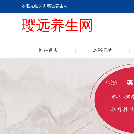
欢迎光临深圳璎远养生网
璎远养生网
网站首页
足浴按摩
联系我们